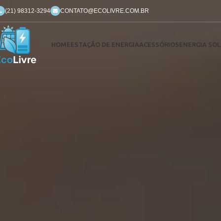
(21) 98312-3294
CONTATO@ECOLIVRE.COM.BR
HOME
ESTAÇÃO DE ENERGIA
ACESSÓRIOS
ENERGIA SOL