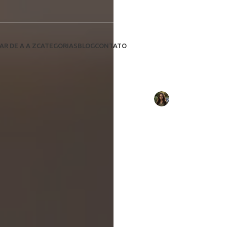
Xperia e ene
Descubra c
AR DE A A Z
CATEGORIAS
BLOG
CONTATO
se compl
p
Escrito por:
Fernanda Luz
e