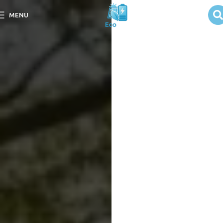
Política de
MENU
Afiliados
Esta política de
afiliados detalha
como o site gera
receita como
afiliado para
continuar
trazendo
conteúdo
gratuito e de
qualidade.