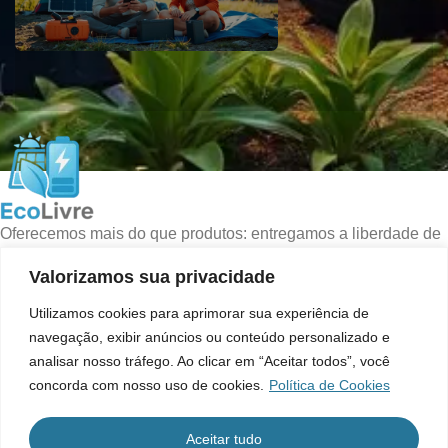
Oferecemos mais do que produtos: entregamos a liberdade de
energia que você busca!
Valorizamos sua privacidade
Rio de Janeiro, RJ - Brasil
WhatsApp: (21) 98312-3294
Utilizamos cookies para aprimorar sua experiência de
E-mail: contato@ecolivre.com.br
navegação, exibir anúncios ou conteúdo personalizado e
analisar nosso tráfego. Ao clicar em “Aceitar todos”, você
POSTS RECENTES
concorda com nosso uso de cookies.
Política de Cookies
LINKS ÚTEIS
Aceitar tudo