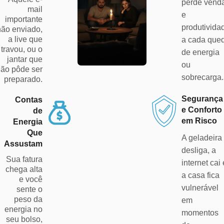
perde vend
mail
e
importante
produtivida
não enviado,
a live que
a cada que
travou, ou o
de energia
jantar que
ou
não pôde ser
sobrecarga.
preparado.
Segurança
Contas
e Conforto
de
em Risco
Energia
Que
A geladeira
Assustam
desliga, a
Sua fatura
internet cai 
chega alta
a casa fica
e você
vulnerável
sente o
peso da
em
energia no
momentos
seu bolso,