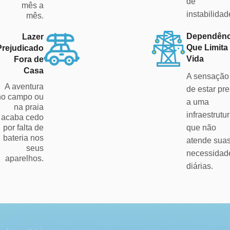
de
mês a
instabilidad
mês.
Dependênc
Lazer
Que Limita
Prejudicado
Vida
Fora de
Casa
A sensação
A aventura
de estar pr
no campo ou
a uma
na praia
infraestrutu
acaba cedo
por falta de
que não
bateria nos
atende sua
seus
necessidad
aparelhos.
diárias.