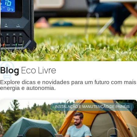
2 º Passo: Receba Onde Estiver
Sua solução de energia chega rápido, seja no Rio
de Janeiro, ou em qualquer outro lugar do Brasil.
RECEBA EM QUALQUER LUGAR
Blog
Eco Livre
Explore dicas e novidades para um futuro com mais
energia e autonomia.
INSTALAÇÃO E MANUTENÇÃO DE PAINÉIS