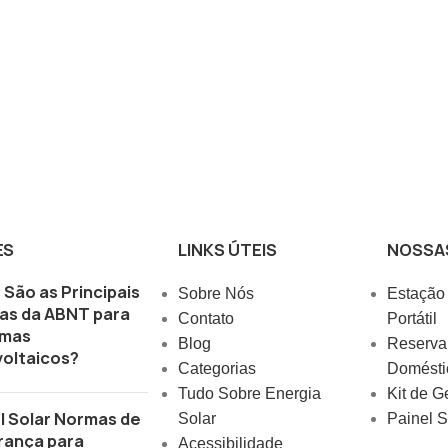
ES
LINKS ÚTEIS
NOSSA
 São as Principais
Sobre Nós
Estação
as da ABNT para
Contato
Portátil
emas
Blog
Reserva 
oltaicos?
Categorias
Domésti
Tudo Sobre Energia
Kit de G
l Solar Normas de
Solar
Painel S
rança para
Acessibilidade