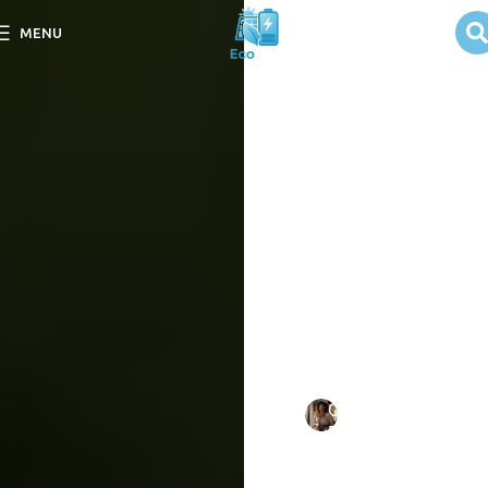
Xperience:
MENU
como usar
energia solar
em aventuras
Descubra no post
Xperience: como usar
energia solar em
aventuras, dicas para
aproveitar a energia
renovável em suas
experiências ao ar livre.
Escrito
Camila
em
por:
Duarte
10/09/202