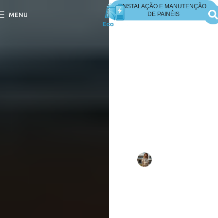
INSTALAÇÃO E MANUTENÇÃO
DE PAINÉIS
MENU
Painel Solar os
Cuidados na
Instalação?
Painel Solar os Cuidados
na Instalação? Descubra
dicas essenciais para
garantir uma instalação
segura e eficiente dos seus
painéis solares.
Escrito
Larissa
em
por:
Mello
10/09/202