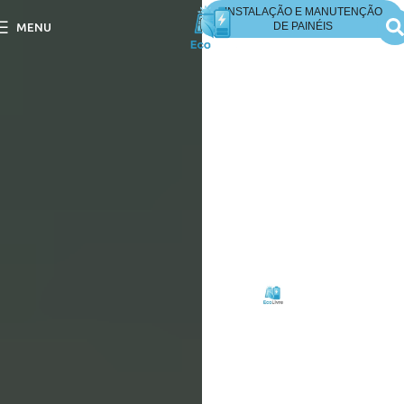
INSTALAÇÃO E MANUTENÇÃO
DE PAINÉIS
MENU
Painel Solar Exige
Cuidados Especiais no
Inverno?
Painel Solar Exige
Cuidados Especiais no
Inverno? Descubra dicas
essenciais para manter a
eficiência do seu sistema
solar nesta temporada.
Escrito
Eco
em
por:
Livre
11/09/2025