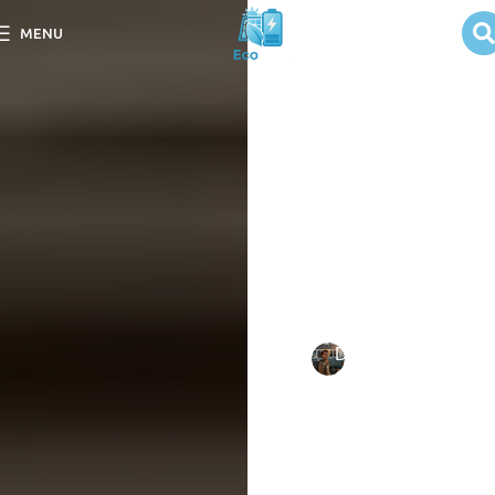
Zona de
MENU
sombreamento
mínimo para
painéis solares
Descubra a Zona de
Sombreamento Mínimo
para Painéis Solares e
otimize a eficiência da sua
instalação solar.
Escrito
Daniel
em
por:
Costa
09/09/202