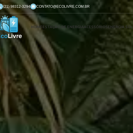
(21) 98312-3294
CONTATO@ECOLIVRE.COM.BR
HOME
ESTAÇÃO DE ENERGIA
ACESSÓRIOS
ENERGIA SOL