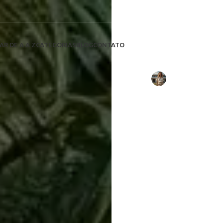
Upgrade tec
Descub
sistemas
AR DE A A Z
CATEGORIAS
BLOG
CONTATO
redu
Escrito por:
Larissa Mello
em