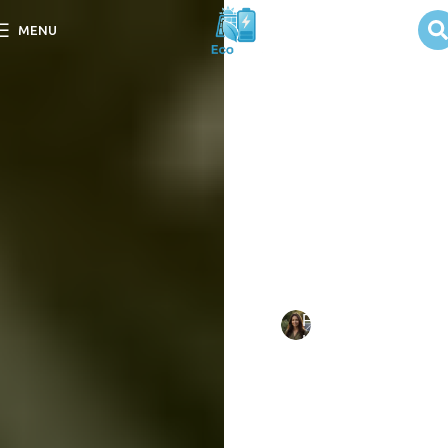
Upgrade
MENU
tecnológico em
sistemas
solares
Descubra como o Upgrade
tecnológico em sistemas
solares pode otimizar sua
eficiência e reduzir custos
de energia.
Escrito
Fernanda
em
por:
Luz
09/09/202