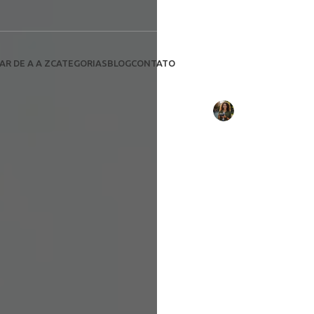
Tensão Elétrica
Descubra 
de Pain
AR DE A A Z
CATEGORIAS
BLOG
CONTATO
Escrito por:
Rebeca Oliveir