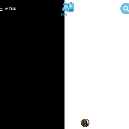
Qual a
MENU
Diferença Entre
Painéis
Monocristalinos
e
Policristalinos?
Descubra as principais
diferenças entre painéis
monocristalinos e
policristalinos e escolha a
opção ideal para sua
instalação.
Escrito
Fernanda
em
por:
Luz
09/09/202