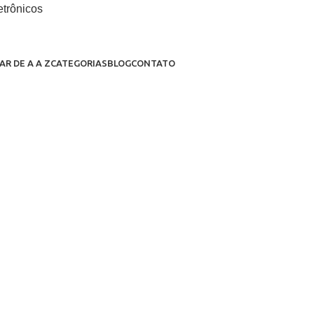
Isolamento
Descubra c
a eficiên
AR DE A A Z
CATEGORIAS
BLOG
CONTATO
Escrito por:
Rafael Tavares