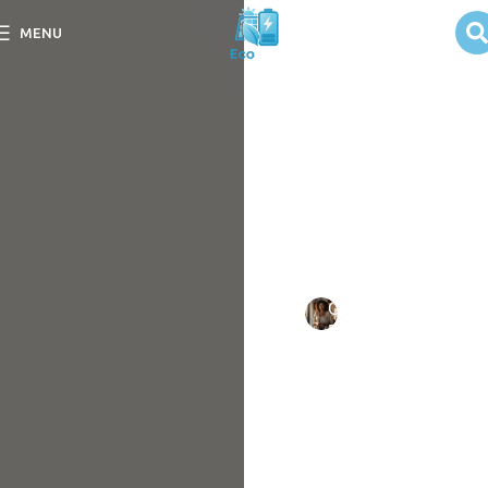
Instruções para
MENU
Limpeza de
Painéis Solares
Descubra as Instruções
para Limpeza de Painéis
Solares e mantenha sua
eficiência energética com
facilidade e segurança.
Escrito
Camila
em
por:
Duarte
09/09/202