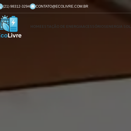
(21) 98312-3294
CONTATO@ECOLIVRE.COM.BR
HOME
ESTAÇÃO DE ENERGIA
ACESSÓRIOS
ENERGIA SOL