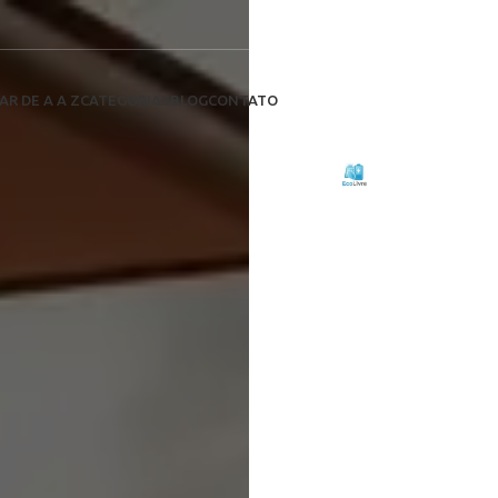
Como Transpor
Descubr
viagens de 
AR DE A A Z
CATEGORIAS
BLOG
CONTATO
“Como Tra
Escrito por:
Eco Livre
em 27