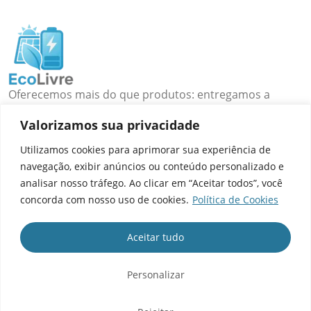
Oferecemos mais do que produtos: entregamos a
liberdade de energia que você busca!
Valorizamos sua privacidade
Rio de Janeiro, RJ - Brasil
WhatsApp: (21) 98312-3294
Utilizamos cookies para aprimorar sua experiência de
E-mail: contato@ecolivre.com.br
navegação, exibir anúncios ou conteúdo personalizado e
analisar nosso tráfego. Ao clicar em “Aceitar todos”, você
POSTS RECENTES
concorda com nosso uso de cookies.
Política de Cookies
LINKS ÚTEIS
Aceitar tudo
NOSSAS SOLUÇÕES
Personalizar
INFORMAÇÕES
Eco Livre ©
Todos os Direitos Reservados 2025