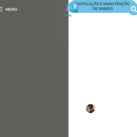
INSTALAÇÃO E MANUTENÇÃO
DE PAINÉIS
MENU
Como a Garantia dos
Painéis Cobre Defeitos
de Fabricação e de
Performance?
Como a Garantia dos
Painéis Cobre Defeitos de
Fabricação e de
Performance? Descubra os
benefícios e a proteção
que ela
Escrito
Camila
em
por:
Duarte
13/09/202