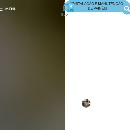
INSTALAÇÃO E MANUTENÇÃO
DE PAINÉIS
MENU
A Instalação Pode Ser
Feita em Dias de
Chuva?
A Instalação Pode Ser
Feita em Dias de Chuva?
Descubra como as
condições climáticas
influenciam suas
instalações de forma
segura.
Escrito
Larissa
em
por:
Mello
13/09/202