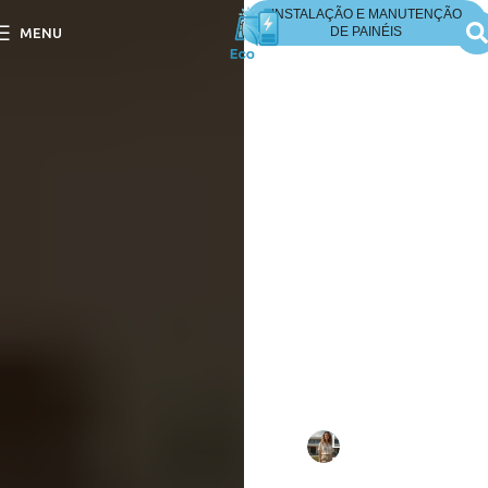
INSTALAÇÃO E MANUTENÇÃO
DE PAINÉIS
MENU
Quais São as
Ferramentas
Essenciais para a
Manutenção Básica
dos Painéis?
Quais São as Ferramentas
Essenciais para a
Manutenção Básica dos
Painéis? Descubra os itens
indispensáveis para
garantir eficiência e
durabilidade.
Escrito
Larissa
em
por:
Mello
10/09/202