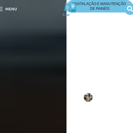
INSTALAÇÃO E MANUTENÇÃO
DE PAINÉIS
MENU
Painel Solar Limpeza
com Produtos
Caseiros?
Painel Solar Limpeza com
Produtos Caseiros?
Descubra dicas simples e
eficazes para manter seus
painéis solares sempre
limpos e eficientes.
Escrito
Larissa
em
por:
Mello
15/09/202