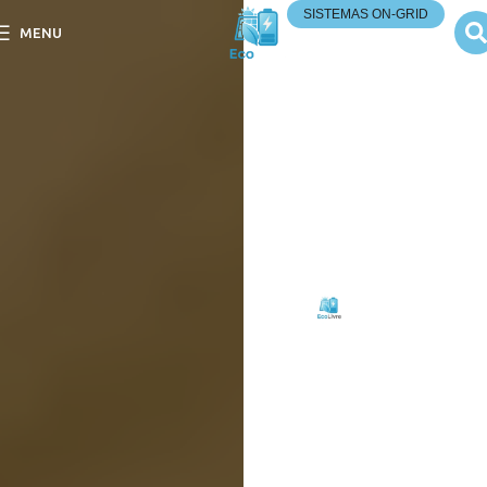
SISTEMAS ON-GRID
MENU
O que É o Ponto de
Injeção de Energia na
Rede?
O que É o Ponto de Injeção
de Energia na Rede?
Descubra como ele
impacta a eficiência e a
sustentabilidade
Escrito
Eco
em
por:
Livre
09/09/2025