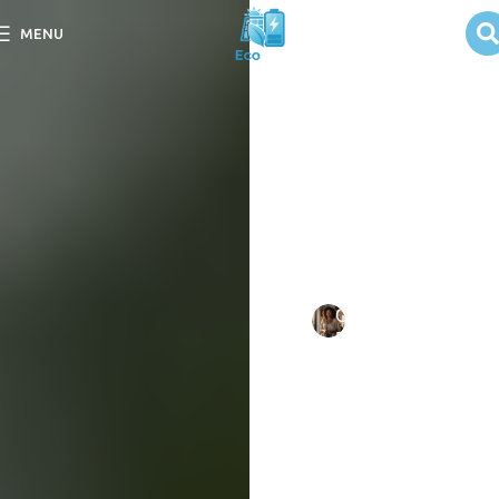
Zonas de risco
MENU
para instalação
solar
Descubra as Zonas de
risco para instalação solar
e saiba como garantir um
projeto seguro e eficiente
para sua energia.
Escrito
Camila
em
por:
Duarte
10/09/202