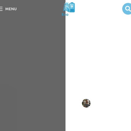
Zonas
MENU
climáticas e
eficiência dos
painéis solares
Explore como Zonas
climáticas influenciam a
eficiência dos painéis
solares e maximize seu
investimento em energia
limpa.
Escrito
Rafael
em
por:
Tavares
09/09/202