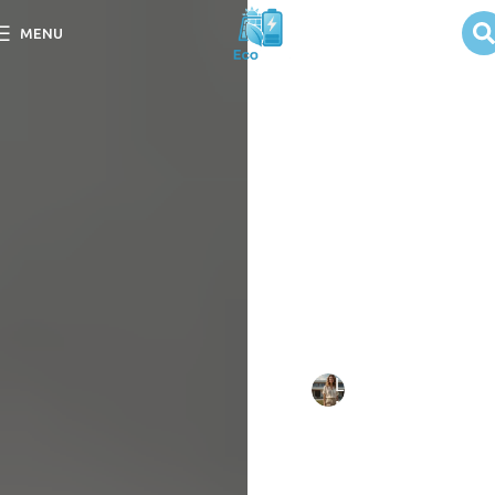
Workmanship:
MENU
qualidade da
instalação dos
painéis solares
Descubra como a
workmanship influencia a
qualidade da instalação
dos painéis solares.
Melhore seu investimento
em energia sustentável.
Escrito
Larissa
em
por:
Mello
10/09/202