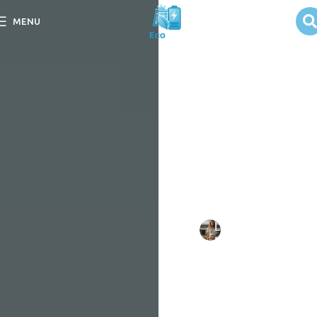
Websites para
MENU
acompanhar
geração de
energia solar
Descubra os melhores
websites para acompanhar
geração de energia solar e
potencialize seu
conhecimento.
Escrito
Larissa
em
por:
Mello
09/09/202