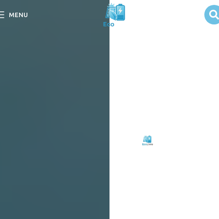
Velocidade de
MENU
recarga de
baterias solares
Descubra a Velocidade de
recarga de baterias solares
e maximize a eficiência do
seu sistema de energia
renovável.
Escrito
Eco
em
por:
Livre
09/09/2025