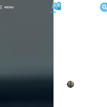
Velocidade de
MENU
instalação dos
sistemas
solares
Descubra a Velocidade de
instalação dos sistemas
solares e como otimizar
seu processo para
resultados rápidos e
eficientes.
Escrito
Rafael
em
por:
Tavares
09/09/202