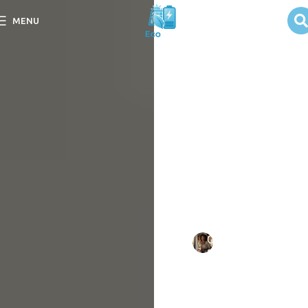
Variações de
MENU
preço no
mercado de
painéis solares
Descubra no post
Variações de preço no
mercado de painéis solares
as principais influências
nos valores e tendências
atuais.
Escrito
Camila
em
por:
Duarte
09/09/202