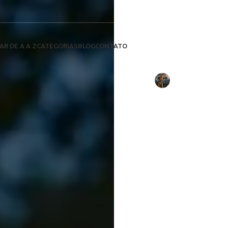
Validação de 
Saiba como
sua instal
AR DE A A Z
CATEGORIAS
BLOG
CONTATO
Escrito por:
Daniel Costa
em