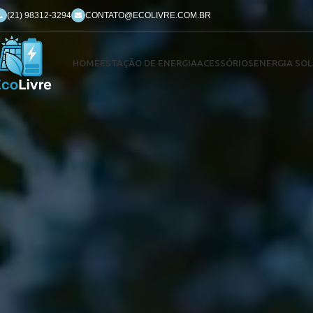
(21) 98312-3294
CONTATO@ECOLIVRE.COM.BR
HOME
ESTAÇÃO DE ENERGIA
ACESSÓRIOS
ENERGIA SOL