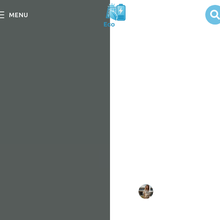
Uso em
MENU
iluminação
pública com
sistemas
solares
Descubra como o uso em
iluminação pública com
sistemas solares
transforma cidades,
garantindo eficiência e
sustentabilidade.
Escrito
Larissa
em
por:
Mello
09/09/202