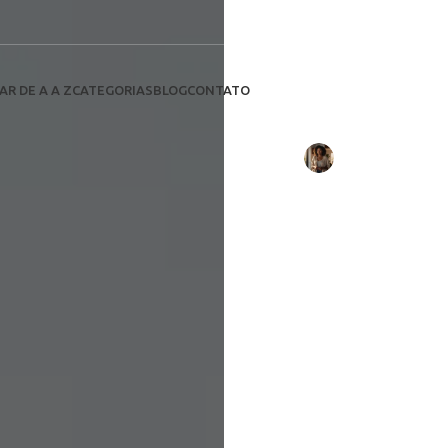
Uso efic
Descubr
painéis so
AR DE A A Z
CATEGORIAS
BLOG
CONTATO
Escrito por:
Camila Duarte
e