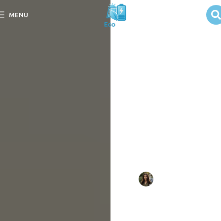
Uso da energia
MENU
solar na
mobilidade
urbana
Descubra como o uso da
energia solar na mobilidade
urbana transforma cidades,
reduzindo emissões e
promovendo
sustentabilidade.
Escrito
Fernanda
em
por:
Luz
09/09/202