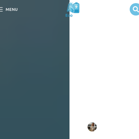
Unidades de
MENU
armazenamento
para energia
solar
Descubra as melhores
unidades de
armazenamento para
energia solar e maximize a
eficiência do seu sistema
solar. Unidades de
armazenamento para
energia solar.
Escrito
Larissa
em
por:
Mello
08/09/202