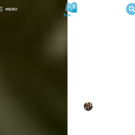
Tempo de
MENU
Instalação dos
Sistemas
Solares
Descubra o Tempo de
Instalação dos Sistemas
Solares e entenda como
acelerar esse processo
para sua economia
energética.
Escrito
Rebeca
em
por:
Oliveira
09/09/202