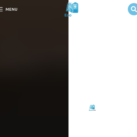
Temperatura
MENU
Influencia na
Eficiência
Solar?
Descubra como a
temperatura influencia na
eficiência solar em nosso
post: “Temperatura
Influencia na Eficiência
Solar?”
Escrito
Eco
em
por:
Livre
09/09/2025