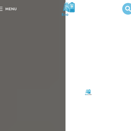
Tarifas e Custos
MENU
em Sistemas
Solares
Entenda as Tarifas e
Custos em Sistemas
Solares e como otimizar
seu investimento em
energia limpa e
sustentável.
Escrito
Eco
em
por:
Livre
08/09/2025