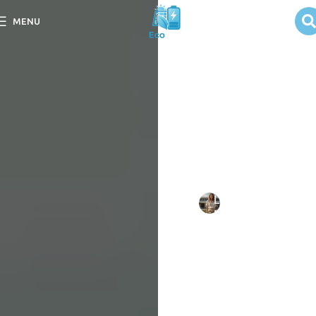
Redundância
MENU
em Sistemas de
Energia Solar
Descubra a importância da
redundância em sistemas
de energia solar e como
ela garante eficiência e
segurança.
Escrito
Larissa
em
por:
Mello
09/09/202