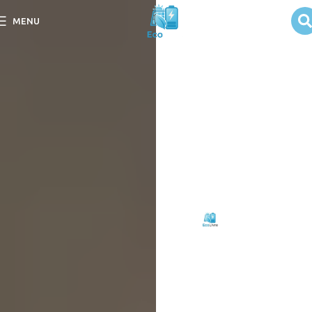
Reciclagem de
MENU
Painéis Solares
Antigos
Saiba como a reciclagem
de painéis solares antigos
pode transformar resíduos
em recursos valiosos e
promover a
sustentabilidade.
Escrito
Eco
em
por:
Livre
08/09/2025