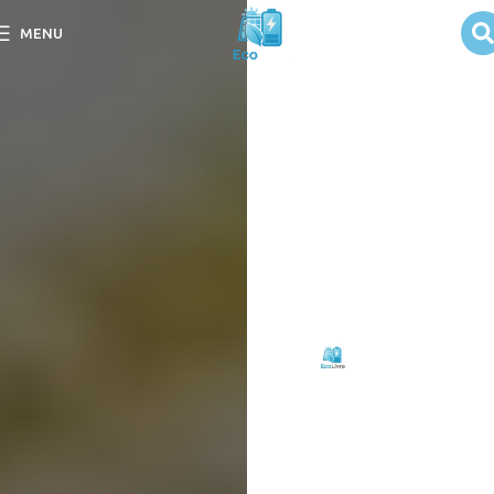
Quanto Espaço
MENU
Ocupa um Kit
de Energia
Solar Portátil?
Descubra Quanto Espaço
Ocupa um Kit de Energia
Solar Portátil e como ele
pode se adaptar ao seu
estilo de vida.
Escrito
Eco
em
por:
Livre
10/09/2025