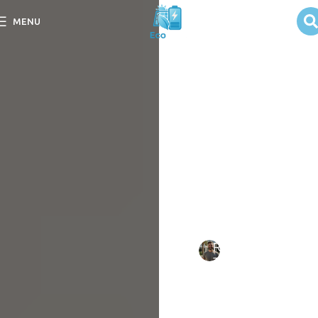
Qual a Potência
MENU
Necessária para
Carregar um
Celular?
Descubra no post “Qual a
Potência Necessária para
Carregar um Celular?” as
melhores dicas para
otimizar o carregamento do
seu dispositivo.
Escrito
Rafael
em
por:
Tavares
09/09/202