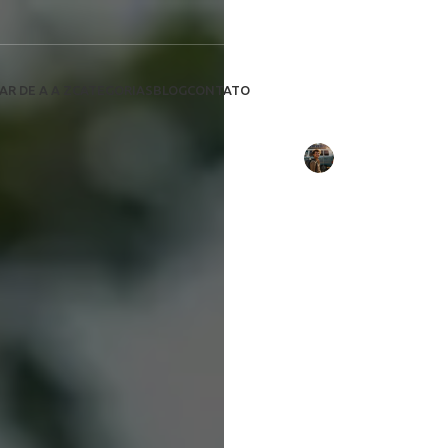
Qual a Eficiê
Conheça a
descubra 
AR DE A A Z
CATEGORIAS
BLOG
CONTATO
Escrito por:
Daniel Costa
em