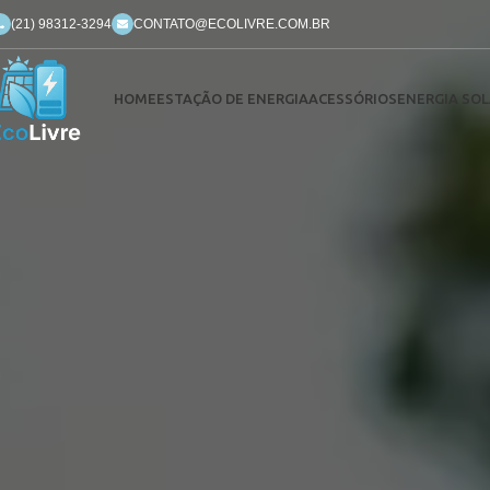
(21) 98312-3294
CONTATO@ECOLIVRE.COM.BR
HOME
ESTAÇÃO DE ENERGIA
ACESSÓRIOS
ENERGIA SOL