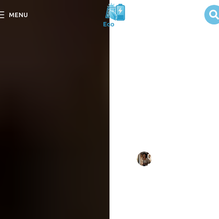
Quais Painéis
MENU
Solares
Escolher para
Sua Casa
Descubra quais painéis
solares escolher para sua
casa e maximize sua
eficiência energética de
forma sustentável.
Escrito
Camila
em
por:
Duarte
09/09/202