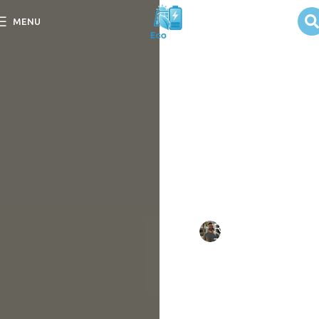
Quais os
MENU
Benefícios
Ambientais dos
Painéis Solares
Descubra quais os
benefícios ambientais dos
painéis solares e como
eles contribuem para um
futuro sustentável e limpo.
Escrito
Rafael
em
por:
Tavares
08/09/202