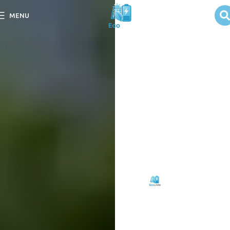
Pontos de
MENU
Conexão em
Sistemas
Solares
Descubra os Pontos de
Conexão em Sistemas
Solares e como eles
potencializam a eficiência
energética e
sustentabilidade.
Escrito
Eco
em
por:
Livre
09/09/2025