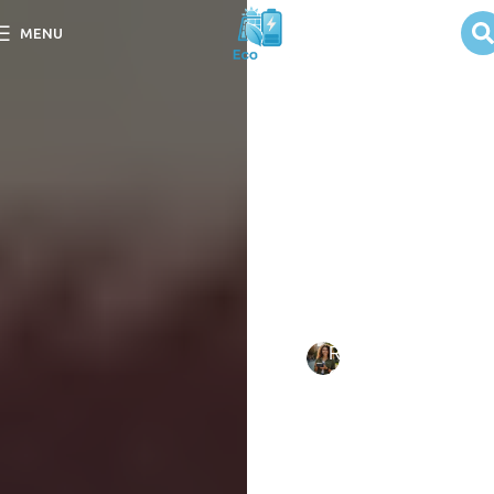
Peças e
MENU
Acessórios para
Energia Solar
Portátil
Descubra peças e
acessórios para energia
solar portátil, otimizando a
eficiência e praticidade do
seu sistema sustentável.
Escrito
Rebeca
em
por:
Oliveira
09/09/202