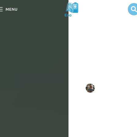
Painel Solar
MENU
Portátil: O que
é?
Descubra o que é um
Painel Solar Portátil e suas
vantagens para aproveitar
a energia renovável em
qualquer lugar.
Escrito
Rafael
em
por:
Tavares
09/09/202