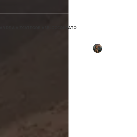
Orientações par
Descubra o
solares e 
AR DE A A Z
CATEGORIAS
BLOG
CONTATO
Escrito por:
Daniel Costa
em