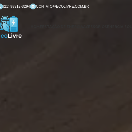
(21) 98312-3294
CONTATO@ECOLIVRE.COM.BR
HOME
ESTAÇÃO DE ENERGIA
ACESSÓRIOS
ENERGIA SOL