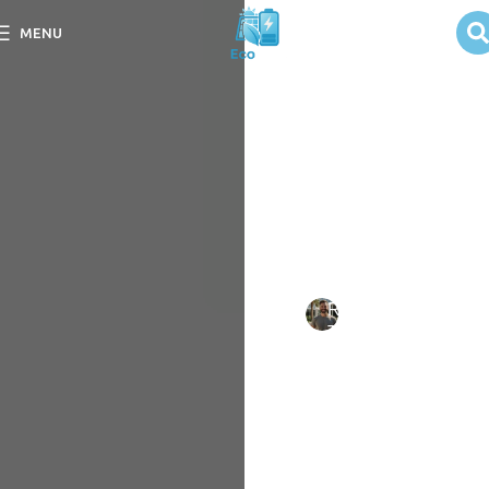
O que Preciso
MENU
para Montar um
Sistema Solar?
Descubra o que preciso
para montar um sistema
solar e aproveite a energia
renovável de forma eficaz e
econômica.
Escrito
Rafael
em
por:
Tavares
09/09/202