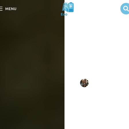
O que é Painel
MENU
Solar
Policristalino?
Descubra o que é Painel
Solar Policristalino e como
ele pode revolucionar a sua
geração de energia
sustentável.
Escrito
Rebeca
em
por:
Oliveira
09/09/202