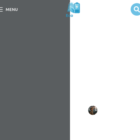
Níveis de
MENU
Autonomia em
Kits de Energia
Solar
Descubra os Níveis de
Autonomia em Kits de
Energia Solar e como
escolher a melhor opção
para suas necessidades
energéticas.
Escrito
Daniel
em
por:
Costa
09/09/202